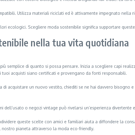
tibili. Utilizza materiali riciclati ed è attivamente impegnato nella 
ri ecologici. Scegliere moda sostenibile significa supportare queste i
nibile nella tua vita quotidiana
più semplice di quanto si possa pensare. Inizia a scegliere capi realiz
 i tuoi acquisti siano certificati e provengano da fonti responsabili.
a di acquistare un nuovo vestito, chiediti se ne hai davvero bisogno e
 dell’usato o negozi vintage può rivelarsi un’esperienza divertente e u
ndividere queste scelte con amici e familiari aiuta a diffondere la co
il nostro pianeta attraverso la moda eco-friendly.