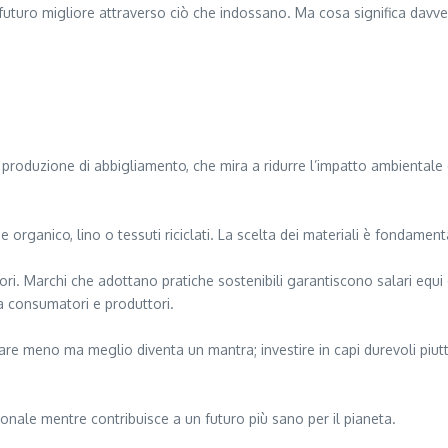
n futuro migliore attraverso ciò che indossano. Ma cosa significa dav
produzione di abbigliamento, che mira a ridurre l’impatto ambientale e 
organico, lino o tessuti riciclati. La scelta dei materiali è fondamental
ri. Marchi che adottano pratiche sostenibili garantiscono salari equi 
a consumatori e produttori.
re meno ma meglio diventa un mantra; investire in capi durevoli piut
ersonale mentre contribuisce a un futuro più sano per il pianeta.