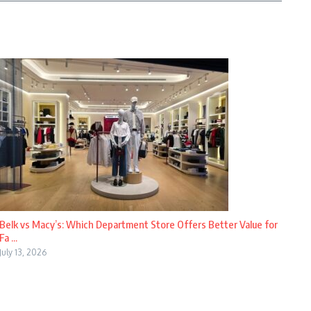
Belk vs Macy’s: Which Department Store Offers Better Value for
Fa ...
July 13, 2026