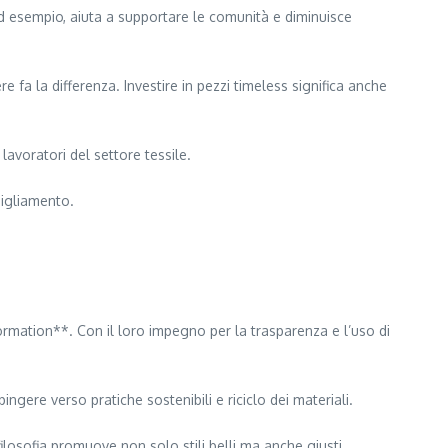
d esempio, aiuta a supportare le comunità e diminuisce
a la differenza. Investire in pezzi timeless significa anche
lavoratori del settore tessile.
bigliamento.
mation**. Con il loro impegno per la trasparenza e l’uso di
ere verso pratiche sostenibili e riciclo dei materiali.
filosofia promuove non solo stili belli ma anche giusti.