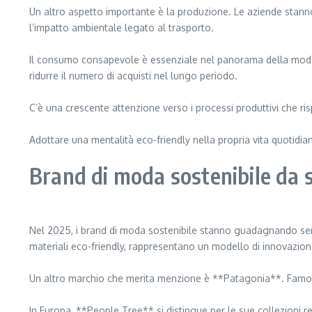
Un altro aspetto importante è la produzione. Le aziende stanno
l’impatto ambientale legato al trasporto.
Il consumo consapevole è essenziale nel panorama della moda so
ridurre il numero di acquisti nel lungo periodo.
C’è una crescente attenzione verso i processi produttivi che ris
Adottare una mentalità eco-friendly nella propria vita quotidian
Brand di moda sostenibile da 
Nel 2025, i brand di moda sostenibile stanno guadagnando semp
materiali eco-friendly, rappresentano un modello di innovazion
Un altro marchio che merita menzione è **Patagonia**. Famoso p
In Europa, **People Tree** si distingue per le sue collezioni re