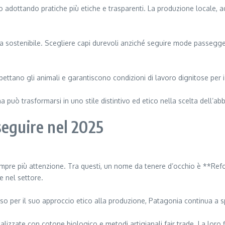
 adottando pratiche più etiche e trasparenti. La produzione locale, a
stenibile. Scegliere capi durevoli anziché seguire mode passeggere f
pettano gli animali e garantiscono condizioni di lavoro dignitose per i 
a può trasformarsi in uno stile distintivo ed etico nella scelta dell’ab
seguire nel 2025
re più attenzione. Tra questi, un nome da tenere d’occhio è **Refor
e nel settore.
er il suo approccio etico alla produzione, Patagonia continua a sping
alizzate con cotone biologico e metodi artigianali fair trade. La loro 