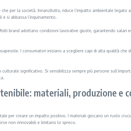
che per la società. Innanzitutto, riduce l’impatto ambientale legato al
rali e si abbassa l’inquinamento.
lti brand adottano condizioni lavorative giuste, garantendo salari eq
nsapevole. I consumatori iniziano a scegliere capi di alta qualità ch
culturale significativo. Si sensibilizza sempre più persone sull’impor
ta.
stenibile: materiali, produzione 
 per creare un impatto positivo. I materiali giocano un ruolo cruciale
rse non rinnovabili e limitano lo spreco.